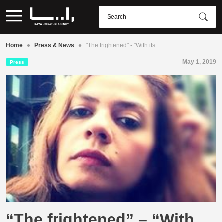
•
•
Home
Press & News
"The frightened" - "With its…
May 1, 2019
Press
“The frightened” – “With