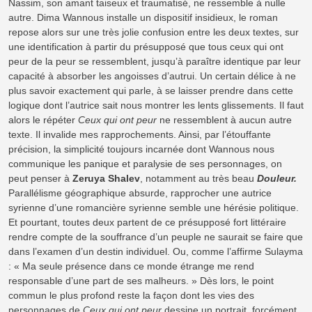
Nassim, son amant taiseux et traumatisé, ne ressemble à nulle
autre. Dima Wannous installe un dispositif insidieux, le roman
repose alors sur une très jolie confusion entre les deux textes, sur
une identification à partir du présupposé que tous ceux qui ont
peur de la peur se ressemblent, jusqu’à paraître identique par leur
capacité à absorber les angoisses d’autrui. Un certain délice à ne
plus savoir exactement qui parle, à se laisser prendre dans cette
logique dont l’autrice sait nous montrer les lents glissements. Il faut
alors le répéter
Ceux qui ont peur
ne ressemblent à aucun autre
texte. Il invalide mes rapprochements. Ainsi, par l’étouffante
précision, la simplicité toujours incarnée dont Wannous nous
communique les panique et paralysie de ses personnages, on
peut penser à
Zeruya Shalev
, notamment au très beau
Douleur.
Parallélisme géographique absurde, rapprocher une autrice
syrienne d’une romancière syrienne semble une hérésie politique.
Et pourtant, toutes deux partent de ce présupposé fort littéraire
rendre compte de la souffrance d’un peuple ne saurait se faire que
dans l’examen d’un destin individuel. Ou, comme l’affirme Sulayma
: « Ma seule présence dans ce monde étrange me rend
responsable d’une part de ses malheurs. » Dès lors, le point
commun le plus profond reste la façon dont les vies des
personnages de
Ceux qui ont peur
dessine un portrait, forcément