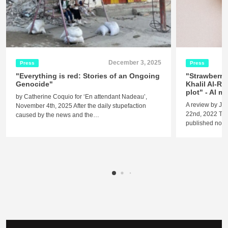
December 3, 2025
Press
Press
"Everything is red: Stories of an Ongoing
"Strawberry
Genocide"
Khalil Al-Re
plot" - Al 
by Catherine Coquio for ‘En attendant Nadeau’,
A review by Je
November 4th, 2025 After the daily stupefaction
22nd, 2022 The 
caused by the news and the…
published nove