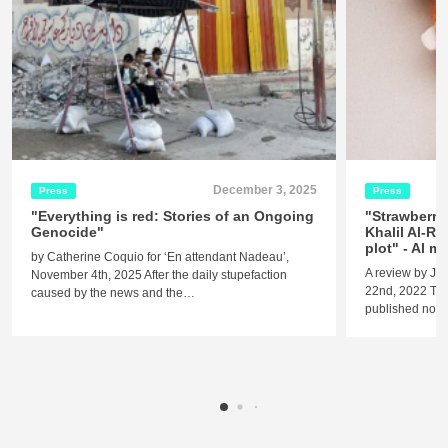
December 3, 2025
Press
Press
"Everything is red: Stories of an Ongoing
"Strawberry
Genocide"
Khalil Al-Re
plot" - Al 
by Catherine Coquio for ‘En attendant Nadeau’,
A review by Je
November 4th, 2025 After the daily stupefaction
22nd, 2022 The 
caused by the news and the…
published nove