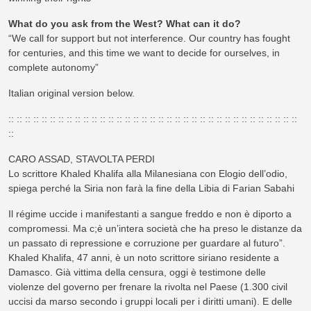
What do you ask from the West? What can it do?
“We call for support but not interference. Our country has fought
for centuries, and this time we want to decide for ourselves, in
complete autonomy”
Italian original version below.
:: :: :: :: :: :: :: :: :: :: :: :: :: :: :: :: :: :: :: :: :: :: :: :: :: :: :: :: :: :: :: :: :: :: ::
::
CARO ASSAD, STAVOLTA PERDI
Lo scrittore Khaled Khalifa alla Milanesiana con Elogio dell’odio,
spiega perché la Siria non farà la fine della Libia di Farian Sabahi
Il régime uccide i manifestanti a sangue freddo e non è diporto a
compromessi. Ma c;è un’intera società che ha preso le distanze da
un passato di repressione e corruzione per guardare al futuro”.
Khaled Khalifa, 47 anni, è un noto scrittore siriano residente a
Damasco. Già vittima della censura, oggi è testimone delle
violenze del governo per frenare la rivolta nel Paese (1.300 civil
uccisi da marso secondo i gruppi locali per i diritti umani). E delle