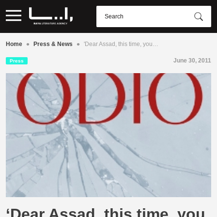
•
•
Home
Press & News
'Dear Assad, this time, you…
June 30, 2011
Press
‘Dear Assad, this time, you