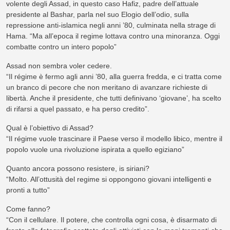
volente degli Assad, in questo caso Hafiz, padre dell’attuale
presidente al Bashar, parla nel suo Elogio dell’odio, sulla
repressione anti-islamica negli anni ’80, culminata nella strage di
Hama. “Ma all’epoca il regime lottava contro una minoranza. Oggi
combatte contro un intero popolo”
Assad non sembra voler cedere.
“Il régime è fermo agli anni ’80, alla guerra fredda, e ci tratta come
un branco di pecore che non meritano di avanzare richieste di
libertà. Anche il presidente, che tutti definivano ‘giovane’, ha scelto
di rifarsi a quel passato, e ha perso credito”.
Qual è l’obiettivo di Assad?
“Il régime vuole trascinare il Paese verso il modello libico, mentre il
popolo vuole una rivoluzione ispirata a quello egiziano”
Quanto ancora possono resistere, is siriani?
“Molto. All’ottusità del regime si oppongono giovani intelligenti e
pronti a tutto”
Come fanno?
“Con il cellulare. Il potere, che controlla ogni cosa, è disarmato di