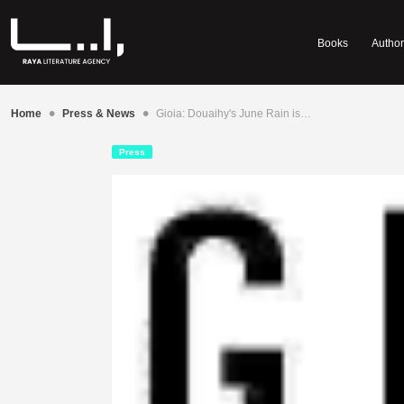
Books
Author
•
•
Home
Press & News
Gioia: Douaihy's June Rain is…
Press