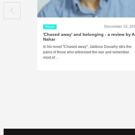
December 15, 20
Press
'Chased away' and belonging - a review by 
Nahar
In his novel "Chased away", Jabbour Douaihy stirs the
pains of those who witnessed the war and remember
most of…