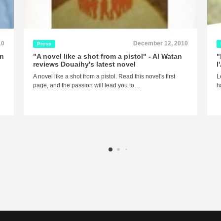
10
December 12, 2010
Press
An
"A novel like a shot from a pistol" - Al Watan
"
reviews Douaihy's latest novel
l
A novel like a shot from a pistol. Read this novel's first
L
page, and the passion will lead you to…
h