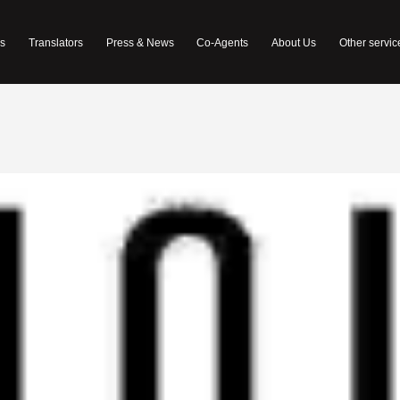
s
Translators
Press & News
Co-Agents
About Us
Other servic