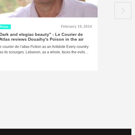
February 19, 2024
Press
Press
Dark and elegiac beauty" - Le Courier de
"Death... It
'Atlas reviews Douaihy's Poison in the air
around it, a
revels in it,
e courier de l’atlas Fiction as an Antidote Every country
masterpiece
as its scourges. Lebanon, as a whole, faces the evils…
of Douaihy's
By Damien Aube
Blues Is it the 
analytical facu