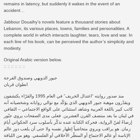
remains in latency, but suddenly it wakes in the event of an
accident…
Jabbour Douaihy’s novels feature a thousand stories about
Lebanon, its various places, towns, families and personalities. A
complete world in which interacts laughter, tears, love and war. In
each line of his book, can be perceived the author’s simplicity and
modesty.
Original Arabic version below.
:: :: :: :: :: ::
جبور الدويهي وصندوق الفرجة
انطوان قربان
منذ صدور روايته “اعتدال الخريف” في العام 1995 والقرّاء يكتشفون
ويقدّرون موهبة جبور الدويهي الذي يؤكّد مع توالي رواياته وشخصياته أنه
كاتب كبير باللغة العربية وشاهد استثنائي على الواقع الاجتماعي – الثقافي
في لبنان ما بعد منتصف القرن العشرين. فعلى مدى الصفحات يروي جبّور
إرضاءً لفنّ الرواية، فحركة الكتابة عنده تذكّر بأسلوب سرد الحكواتي أيامَ
زمان. هو يراقب ويروي متحاشياً إظهار نفسه ولا حتى أن يلعب دور عالم
الإناسة أو عالم الاجتماع أو المنظّر الأخلاقي أو الفلسفي. وهو من اللباقة