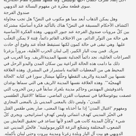
سوى قطعة معبّرة عن مفهوم البسالة عند الدويهي.
صندوق الفرجة
وهل يمكن الذهاب أبعد مما هو مكتوب في النصّ؟ هل تجب محاولة
اكتشاف الأحكام المسبقة في النصّ؟ هناك بالتأكيد فكرة أساسيّة مشتركة
بين كلّ مرويات صندوق الفرجة عند جبور الدويهي. وهذه الفكرة الأساسية
هي حالة من التوتّر الدائم، من الاختلاف القائم دائماً، فِتنة لا يمكن التغلّب
عليها. وهي تبقى في حالة كمون لكنها تستيقظ فجأة عند وقوع أي حادث
مربِك. فمن بيت الباز الكبير، إلى لبنان الحرب الأهلية، مروراً بزغرتا
الصراعات العائلية، نجد دائماً الجدلية نفسها المدينة/الريف. وما الغريب في
ذلك ما دامت هذه الحالة النزاعية بين سكان المدن والبدو الرحل في
المحيط هي من المعطيات القائمة باستمرار في المشرق. وهذه العلاقة
نفسها بين المدينة والريف التقطها وحلّلها ميشال سورا في كتابه “الحالة
الهمجيّة””. وهذه العلاقة نفسها المدينة /الريف هي التي سماها بوغدان
باغدوفيتش المهندس وحاكم مدينة بلغراد سابقاً في زمن الحروب التي
عصفت بيوغوسلافيا في تسعينيات القرن الماضي، سمّاها “الاغتيال الطقسي
للمدن”، وليس ذلك بالمعنى المديني بل بالمعنى المجازي.
ومفهوم “اغتيال المدن” إذا ما أخذناه بهذا المعنى، صار يعني طقس القتل
في الحيّز المديني كهدف انتمائي وليس كهدفٍ استراتيجي. ويجري كلّ
شيء “وكأنّ المدينة كانت هي العدو لأنها تساعد في تحقيق التعايش بين
الشعوب المختلفة وتشجّع النزعة الكوزموبوليتية”. فالحيّز المديني عند
الدويهي هو بيت آل الباز وبلدة زغرتا ومدينة بيروت وحتى لبنان بأكمله.