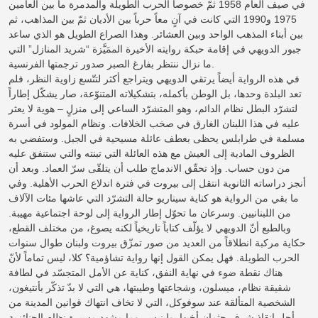
في صيف العام 1958 ثمّ خصوصاً الحرب الطويلة والمدمرة ما بين العامين
1975 و1990 التي كانت في آنٍ معاً حرباً بين الأديان ثمّ بين المذاهب، ثم
بين أبناء المذهب الواحد وبين العشائر. وهذا الصراع الطويل هو الذي ساعد
جبور الدويهي في إقامة حبكة روايته الأخيرة الممَيَّزة “شريد المنازل” التي
ما نزال ننتظر بفارغ الصبر صدور ترجمتها الفرنسية.
في هذه الرواية أيضاً يرتقي الدويهي ويتراجع أكثر لتتّسع زاوية النظر، فلم
تعد البلدة وحدها، بل الوطن بأكمله، بتشكيلاته المتنوّعة، صار يشكّل إطاراً
لتشرّد البطل نظام الدائم، وهو المتشرّد الساعي إلى منزلٍ – هوية لا يعثر
عليه في هذا اللبنان الغارق في صخب الخلافات. ونظام المولود في أسرة
مسلمة في طرابلس يحظى بعطف عائلة مسيحية في الجبل. وستفضي به
الظروف المادية إلى العيش مع هذه العائلة التي تبنته والتي ستنفق عليه
من دون حساب. وإذ تحقّق الاندماج طلب أن يتلقّى سرّ العماد. وبعد أن
أنجز دراساته الثانوية انتقل إلى بيروت في فترة اندلاع الحرب الأهلية. وفي
ما بقي من الرواية هو كناية سيناريو حالة التشرّد التي عاشها مئات الآلاف
من اللبنانيين. وسرعان ما تحوّل إطار الرواية إلى لوحة اجتماعية مهيبة.
وبالطبع أنّ الدويهي لا يؤلّف كتاباً تاريخياً لكنه يصوغ، من مختلف القطع،
حكاية مركبة انطلاقاً من العديد من صور تمزّق بيروت ولبنان طوال سنوات
الحرب الطويلة. فهل يمكن القول إنها رواية تشاؤمية؟ كلا، ليس تماماً لأنّ
هناك نقطة ضوء في نهاية النفق، كناية عن الأمل المتجسّد في لطافة
شقيقة نظام، ميسلون، وشجاعتها وطيبتها، هي التي لا بدّ تذكّر بأنتيغون،
الشخصية المتألقة عند سوفوكل، التي لا تخاف انتهاك قوانين المدينة من
أجل إنقاذ شرف جثمان أخيها بولينيس. وما مشهد مسيرة نظام الجنائزية