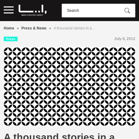
•
•
Home
Press & News
A thousand stories in a…
July 8, 2012
Press
A thousand stories in a