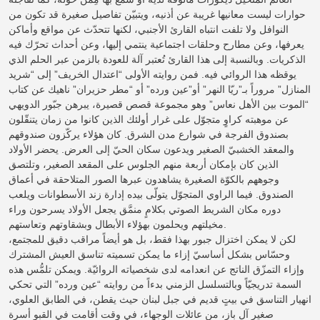
حوارات ليست معانيها غريبة عن أذنيه، ويتبيّن تفاصيل صغيرة قد تكون من
النوافل ولا تلفت انتباه القارئ الأجنبي، لكنها تتحدّث عن مواقع وأماكن
يعرفها، وعن مطارح وحلقات اجتماعية ينتمي إليها، وعن أحداث تحرّك فيه
الذكريات. وبالنسبة إلى هذا القارئ تُعتبر آلة للعودة بالزمن عبر الحلم الذي
يوقظه هذا الروائي فيه. فمن روايته الأولى “اعتدال الخريف” إلى “شريد
المنازل” مروراً بـ”ريّا النهر” أو”عين ورده” أو “مطر حزيران” ناهيك عن كتاب
“الموت بين الأهل نعاس” وهو مجموعة قصص قصيرة، يبرهن جبّور الدويهي
عن موهبته كراوٍ متجوّل على غرار أولئك الذين كانوا من زمان يتنقّلون
بصندوق الفرجة في شوارع مدن الشرق. كان هؤلاء يركّزون صندوقهم
والمعقد الخشبيّ الصغير ويدعون سكان الحيّ إلى العرض. يحضر الأولاد
الذين كان بإمكان أربعة منهم الجلوس على المقعد الصغير، وتلتصق
وجوههم بالكوّة الصغيرة يشاهدون عبرها الصور المتلاحقة في أعماق
الصندوق. فيما الراوي المتجوّل يتولّى بيده إدارة زند الأسطوانات ويلعب
دوره مكان الشريط الصوتي بكلامٍ منمَّق يجعل الأولاد يسرحون وراء
مخيلتهم ويحلمون بهؤلاء الأبطال وبشقاوتهم وتعاستهم.
لكن لا يمكن اختزال جبور بهذا فقط، بل هو أيضاً مراقب دقيق للمجتمع،
وحسّاس بشكل أساسيّ إزاء ما يمكن تسميته تناسق العيش المشترك
وإزاء التمزّق الناتج عن انعدامه لدى شخصياته الروائيّة. ويمكن تلمُّس هذه
السمة تدريجيّاً وبالتسلسل الزمني بدءاً من روايته “عين ورده” التي تحكي
انهيار التناسق في بيتٍ قديم في جبل لبنان حيث يقطن، في الطابق العلوي،
صغير آل باز، من عائلات الوجهاء، في وقت أقامت في القبو أسرة