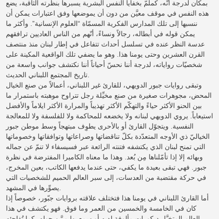
بمكان لدرجة أنّه، كملمّ بخفايا النفس البشرية يسبرها بنظرته الثاقبة، يضع
هذه النفس في موقف معيَّن من دون أن يموضعها وفق اعتبارات يمكن أن
ننسبها إلى تلك المدارس الفكرية المسمّاة “العلوم الإنسانية”. وأكثر ما
يمكن قوله في أبطاله، رجالاً ونساءً، أنّهم من الناس العاديين ترافقهم
عدسة النظر عنده في تسلسل أحداث تتفاعل في إطار لبنان منذ منتصف
القرن العشرين وحتى يومنا هذا. وهو ما يضفي تلك الواقعية المكينة على
شخصيّات رواياته، لدرجة أننا نحسّ أحياناً أننا نكتشف جوانب واسعة من
تاريخ المجتمع اللبناني الحديث.
وتبقى روايات جبور الدويهي، للقارئ غير اللبناني، أعمالاً من صنع الخيال
المحض، مجوهرات صغيرة من صنع مخيِّلة رجل تتراوح موهبته باستمرار ما
بين الحنو الأكثر حياءً والتهكّم الأكثر تهذيباً والمرارة الأكثر ايلاماً والأفضل
استيعاباً. يروي الدويهي لبنانه ولا يخضعه للمحاكمة ولا للفلسفة ولا للمعالجة
النفسية. ويتجوّل القارئ أو بالأحرى يطوِف مبتهجاً وسط موطن جبور
الخياليّ ذي الأوجه المتعدّدة بكلّ تناقضاتها وصراعاتها وتوافقاتها وخصوماتها
التي تمنح لبنان الذي يكتشفه فتنته الرائعة عبر فسيسفاء لا تنمّ عن جماله
وبهائه إلا إذا تأمّلناها مِن بُعد. وهذا ما معناه الكاميرا المفترضة في نظرة
جبور. فهي تبقى بعيدة ما يكفي، حتى عندما يدفعها الكاتب، بعين المخرج،
في حركة مقتضبة من العدسات، إلى سبر العالم الحميم للشخصيات التي
يصوِّرها في المشهد.
أما القارئ اللبناني في يومنا هذا فتختلف علاقته بروايات جبّور، خصوصاً إذا
كان في الخامسة والخمسين من العمر وما فوق. فهو يكتشف في هذا
العالم المتخيَّل ديكورات مألوفة لديه أو سمع بها مِمَّن حوله، كما تُفاجئه