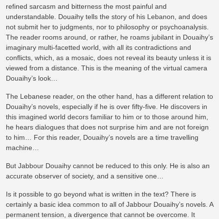
refined sarcasm and bitterness the most painful and
understandable. Douaihy tells the story of his Lebanon, and does
not submit her to judgments, nor to philosophy or psychoanalysis.
The reader rooms around, or rather, he roams jubilant in Douaihy’s
imaginary multi-facetted world, with all its contradictions and
conflicts, which, as a mosaic, does not reveal its beauty unless it is
viewed from a distance. This is the meaning of the virtual camera
Douaihy’s look…
The Lebanese reader, on the other hand, has a different relation to
Douaihy’s novels, especially if he is over fifty-five. He discovers in
this imagined world decors familiar to him or to those around him,
he hears dialogues that does not surprise him and are not foreign
to him… For this reader, Douaihy’s novels are a time travelling
machine…
But Jabbour Douaihy cannot be reduced to this only. He is also an
accurate observer of society, and a sensitive one…
Is it possible to go beyond what is written in the text? There is
certainly a basic idea common to all of Jabbour Douaihy’s novels. A
permanent tension, a divergence that cannot be overcome. It