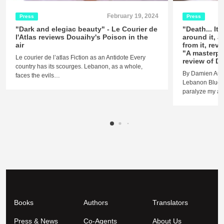
February 19, 2024
Press
Press
"Dark and elegiac beauty" - Le Courier de
"Death... It
l'Atlas reviews Douaihy's Poison in the
around it, 
air
from it, reve
"A masterpi
Le courier de l’atlas Fiction as an Antidote Every
review of Do
country has its scourges. Lebanon, as a whole,
By Damien Aube
faces the evils…
Lebanon Blues I
paralyze my ana
Books
Authors
Translators
Press & News
Co-Agents
About Us