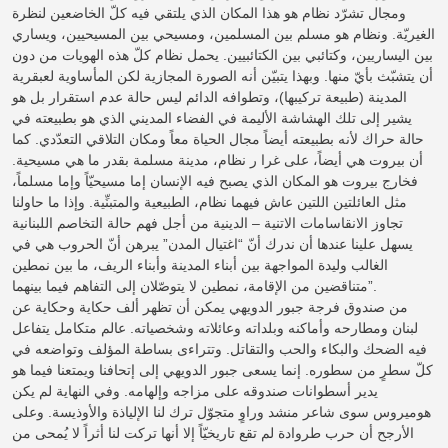
ومجال تشرّد نظام هو هذا المكان الذي يلتقي فيه كلّ الخاضعين لنظرة
الغيريّة. ونظام هو مسلم بين المسلمين، ومسيحي بين المسيحيين، ويساري
بين اليساريين، وكتائبي بين الكتائبيين. يحمل نظام كلّ هذه الهويات من دون
أن يتشبّث بأيّ منها. وبهذا يتبيّن أنه الصورة المجازية لكن المأساوية لعبقرية
المدينة (طبيعة تركيبها)، وتطوافه الدائم ليس حالة عدم استقرار بل هو
يشير إلى تلك الهشاشة الأليمة في الفضاء المديني الذي هو بطبيعته في
حالة حراك لأنه بطبيعته أيضاً مجال الحياة معاً ومكان التلاقي التعدّدي. كما
أن بيروت هي أيضاً، على غرا ر نظام، مدينة مسلمة بقدر ما هي مسيحية.
فخارج بيروت هو المكان الذي يصبح فيه الإنسان إما مسيحيّاً وإما مسلماً،
مثل العائلتين اللتين عاش فيهما نظام، الطبيعية والمتبنِّية. وإذا ما حاولنا
تجاوز الانقاسامات الاتنية – الدينية من أجل فهم حالة التخاصم اللبنانية
يسهل علينا عندها أن ندرك أنّ “اغتيال المدن” يبرهن أنّ الحروب هي في
الغالب وليدة المواجهة بين أبناء المدينة وأبناء الريف، ما بين نمطين
متناقضين من الإقامة، نمطين لا يتوصّلان إلى التفاهم فيما بينهما”.
من صندوق فرجة جبور الدويهي يمكن أن تظهر ألف حكاية وحكاية عن
لبنان ومطارحه وأماكنه وبلداته وعائلاته وشخصياته. عالم متكامل يتفاعل
فيه الضحك والبكاء والحب والتقاتل. وتتراءى بساطة المؤلف وتواضعه في
كلّ سطرٍ من سطوره. إنما يسعى جبور الدويهي إلى إتحافنا ويمتعنا فيما هو
يدير أسطوانات صندوقه على مزاجه وإلهامه. وفي النهاية لم يكن
هوميروس سوى شاعر منشد وراوٍ متجوّل ترك لنا الإلياذة والأوذيسة. وعلى
الأرجح أن حرب طروادة لم تقع تاريخيّاً إلا أنها تركت لنا أثراً لا يُمحى من