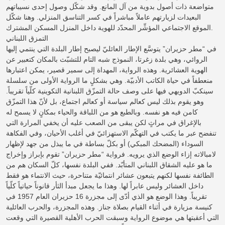
متواضعة ذات أصول بدوية من آل المانع. وقد شكّل وصول إحدى نسيباتهم
البعيدات لزيارتهم عاملاً مباشراً في كسر التناسق المنزلي. وهنا شكّل
الموقع الاجتماعي المؤشِّر المحدّد للهوية داخل المنزل المسكن المشترك.
التمزق اللبناني
في “مطر حزيران” يتوسَّع الإطار العائليّ ليصبح إطار البلدة التي ينتمي إليها
الروائي، وهي بلدة زغرتا، النموذج شبه التام للتشبّث بالمكان كتعبير عن
الهوية العشائرية. وهذه الرواية، المهداة إلى سمير قصير، يمكن اعتبارها
منعطفاً في حياة الكاتب الأدبيّة. وهي بشكلٍ ما الرواية الأولى من سلسلة
سينكبّ الدويهي فيها على وصف حالة التمزّق اللبنانية التكوينية كلّياً تقريباً.
وهو يقوم بذلك ليس كعالم سياسة أو كعالم اجتماع، بل لأنّ هذا التمزّق
كامن فيه هو نفسه. وبالطبع هو من اللباقة والحياء بمكانٍ لا يسمح له
بالإغراق في مراثٍ لكن يبقى من الصعب عليه أن يخفي المرارة التي
تنفضح عبر ما يكتب في التهكّم الاستهزائيّ في أغلب الأحيان، وفي الفكاهة
السوداء (المضحك المبكي) أو بكلّ بساطة في ما يبذل من جهد لإظهار
لامبالاته إزاء الوضع الذي يرويه. فرواية “مطر حزيران” تقوم بإبراز وإخراج
ما هو عليه الشقاق اللبناني المتأبّد. ففي البلدة نفسها، كلّ السكان هم من
الطائفة نفسها لكنهم يتبعون عشائر انتمائيّة متناحرة، حيث الانتماء هو فقط
داخل العشائر وليس عابراً لها. وهذا ما يجعل مبدأ الثأر قانوناً حياتياً كلّياً
تقريباً. وهذا الوضع هو الذي أدّى إلى مجزرة 16 حزيران العام 1957 في
كنيسة مزيارة في أثناء القيام بصلاة جناز. وهذه المجزرة، والحرب العائلية
التي أعقبتها هي موضوع الرواية وسبقت الحرب الأهلية القصيرة التي وقعت