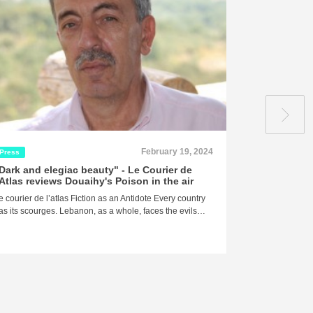
February 19, 2024
Press
Press
Dark and elegiac beauty" - Le Courier de
"Death... It
'Atlas reviews Douaihy's Poison in the air
around it, a
revels in it,
e courier de l’atlas Fiction as an Antidote Every country
masterpiece
as its scourges. Lebanon, as a whole, faces the evils…
of Douaihy's
By Damien Aube
Blues Is it the 
analytical facu