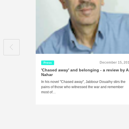
December 15, 20
Press
'Chased away' and belonging - a review by 
Nahar
In his novel "Chased away", Jabbour Douaihy stirs the
pains of those who witnessed the war and remember
most of…