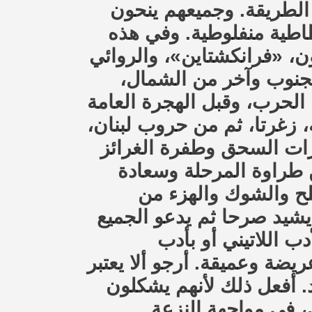
الطريقة. وجميعهم ينحون
اطية منفلوطية. وفي هذه
ن، «فرانكشتاين»، والروائي
الجنوب وآخر من الشمال
الحرب، وقبل الهجرة العامة
، زغرتا، ثم من حروب لبنان
رات السحق وطفرة الغرائز
طراوة المرحلة وسعادة
لح والشوك والهزء من
يشيد صرحا ثم يدعو الجميع
ب اللاتيني أو بأدب
يضة وعميقة. أرجو ألا يعتبر
. أفعل ذلك لأنهم يشكلون
، في مواجهة النزعة