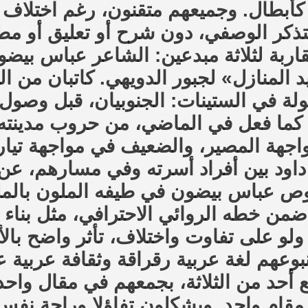
 كأبطال. وجميعهم متقنون، رغم اختلاف 
تذكر الوصفي، دون شرح أو تعليق أو مط
اربة لثلاثة مبدعين: الشاعر عباس بيضو
 المنازل» لجبور الدويهي. كاتبان من 
 في الستينات: الجنوبيان، قبل وصول 
ل، كما فعل في الماضي، من حروب مدينته
واجهة المصير، والضعيف في مواجهة تيا
ود بين أفراد أسرته وفي مسارهم، عن 
غوص عباس بيضون في طيفه الملون بالم
ضمن خطه الروائي الاحترافي، مثل بناء 
 ولو على تفاوت واختلاف، تأثر واضح بالأد
وعهم لغة عربية رقراقة وثقافة عربية عر
 أحد من الثلاثة، بجمعهم في مقال واحد
 مقام واحد. ويشكلون تفاؤلا وراحة نفس