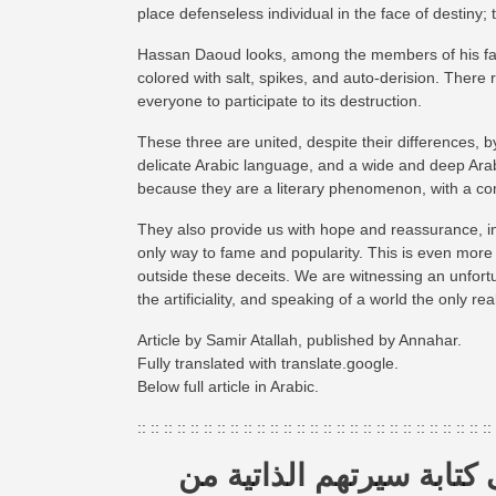
place defenseless individual in the face of destiny;
Hassan Daoud looks, among the members of his fam
colored with salt, spikes, and auto-derision. Ther
everyone to participate to its destruction.
These three are united, despite their differences, by
delicate Arabic language, and a wide and deep Arabi
because they are a literary phenomenon, with a 
They also provide us with hope and reassurance, i
only way to fame and popularity. This is even more 
outside these deceits. We are witnessing an unfortu
the artificiality, and speaking of a world the only r
Article by Samir Atallah, published by Annahar.
Fully translated with translate.google.
Below full article in Arabic.
:: :: :: :: :: :: :: :: :: :: :: :: :: :: :: :: :: :: :: :: :: :: :: :: :: :: :: 
‎ يعمد جيل من الروائيين اللبنانيين، دونما سابق اتفاق أو تقليد متبع، إلى كتابة سيرتهم الذاتية من