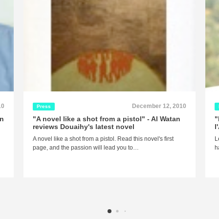
10
December 12, 2010
Press
An
"A novel like a shot from a pistol" - Al Watan
"
reviews Douaihy's latest novel
l
A novel like a shot from a pistol. Read this novel's first
L
page, and the passion will lead you to…
h