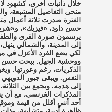
خلال ذاتيات أخرى، كشهود لا
منحى التفاصيل المشبعة، وال
الفترة صدرت ثلاثة أعمال متق
حسن داود، «فيزيك»، و«شريد،
يرسمون صورة القرى والطفولة
إلى المدينة، والشمالي ينه،
لكي يضع الفرد الأعزل في م
ووحشية الجهل. يبحث حسن دا
الذكريات، رغم وعورتها. وي
النفس. ويبقى جبور الدويهي 
إلى هدمه. ويجمع بين الثلاثة،
المذكرات الفرنسي، مع أن ينب
أحد أنني أقلل من قيمة وموقع
ظاهرة أدبية، متشابهة، وذات