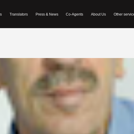
s
Translators
Press & News
Co-Agents
About Us
Other servic