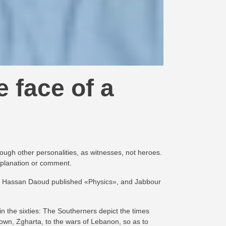
e face of a
rough other personalities, as witnesses, not heroes.
explanation or comment.
ist Hassan Daoud published «Physics», and Jabbour
in the sixties: The Southerners depict the times
town, Zgharta, to the wars of Lebanon, so as to