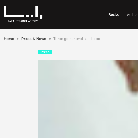
Books
Author
•
•
Home
Press & News
Three great novelists - hope…
Press