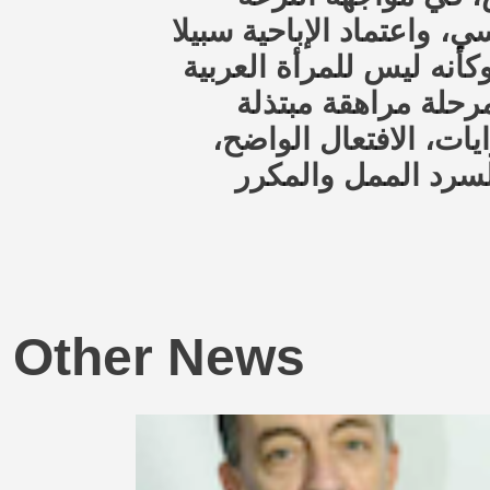
 واعتماد الإباحية سبيلا
كأنه ليس للمرأة العربية
رحلة مراهقة مبتذلة
يات، الافتعال الواضح
السرد الممل والمكرر
Other News