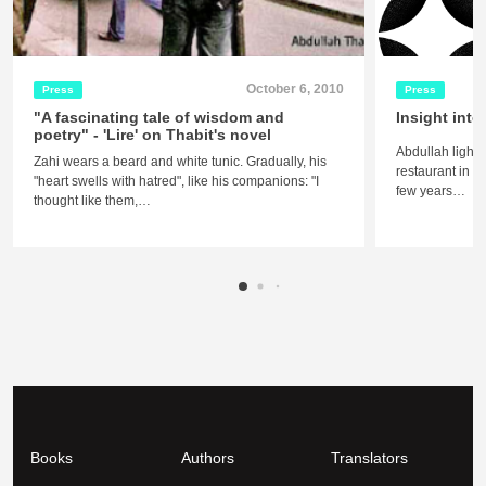
October 6, 2010
Press
Press
"A fascinating tale of wisdom and
Insight into
poetry" - 'Lire' on Thabit's novel
Abdullah lights
Zahi wears a beard and white tunic. Gradually, his
restaurant in R
"heart swells with hatred", like his companions: "I
few years…
thought like them,…
Books
Authors
Translators