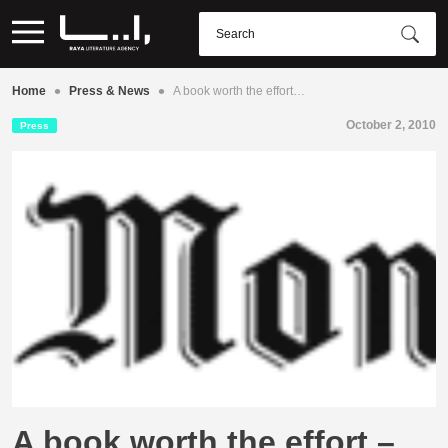
•
•
Home
Press & News
A book worth the effort…
October 2, 2010
Press
A book worth the effort –