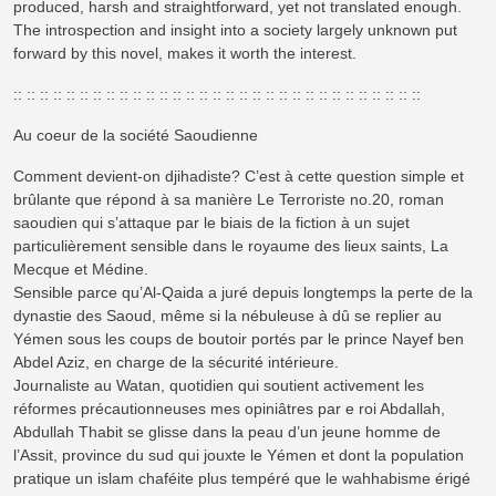
produced, harsh and straightforward, yet not translated enough.
The introspection and insight into a society largely unknown put
forward by this novel, makes it worth the interest.
:: :: :: :: :: :: :: :: :: :: :: :: :: :: :: :: :: :: :: :: :: :: :: :: :: :: :: :: :: :: ::
Au coeur de la société Saoudienne
Comment devient-on djihadiste? C’est à cette question simple et
brûlante que répond à sa manière Le Terroriste no.20, roman
saoudien qui s’attaque par le biais de la fiction à un sujet
particulièrement sensible dans le royaume des lieux saints, La
Mecque et Médine.
Sensible parce qu’Al-Qaida a juré depuis longtemps la perte de la
dynastie des Saoud, même si la nébuleuse à dû se replier au
Yémen sous les coups de boutoir portés par le prince Nayef ben
Abdel Aziz, en charge de la sécurité intérieure.
Journaliste au Watan, quotidien qui soutient activement les
réformes précautionneuses mes opiniâtres par e roi Abdallah,
Abdullah Thabit se glisse dans la peau d’un jeune homme de
l’Assit, province du sud qui jouxte le Yémen et dont la population
pratique un islam chaféite plus tempéré que le wahhabisme érigé