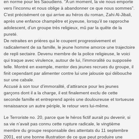
en norme pour les Saoudiens. “A un moment, la vie nous emporte
vers l’inconnu et nous oblige à abandonner ce que nous sommes”.
C’est précisément ce qui arrive au héros du roman, Zahi Al-Jibali,
après une enfance champêtre et joyeuse, lorsqu’il se rapproche
adolescent, d’un groupe très religieux, mû par la quête de la
pureté.
De retraites en prières qui le coupent progressivement et
radicalement de sa famille, le jeune homme amorce une trajectoire
de repli sectaire. Devenu membre de la police religieuse, le voici
qui traque avec virulence, autour de lui, l’immoralité ou supposée
telle. Montré en exemple, mentor des jeunes recrues du groupe, il
finit cependant par alimenter contre lui une jalousie qui débouche
sur une cabale.
Accusé à son tour d’immoralité, d’attirance pour les jeunes
garçons dont il a la charge, il est finalement exclu de cette
seconde famille et entreprend après une douloureuse et tortueuse
renaissance un autre périple, le retour vers lui-même.
Le Terroriste no. 20, parce que le héros fictif aurait pu devenir, si
sa vie n’avait pas connu cette rupture radicale, le vingtième
membre du groupe responsable des attentats du 11 septembre
2001, est une bonne illustration de ce que peut produire une